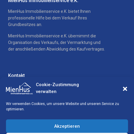
MienHus Immobilienservice e.K.
MienHus Immobilienservice e.K. bietet Ihnen
professionelle Hilfe bei dem Verkauf Ihres
Grundbesitzes an.
MienHus Immobilienservice e.K. übernimmt die
Organisation des Verkaufs, der Vermarktung und
der anschließenden Abwicklung des Kaufvertrages.
Kontakt
Cookie-Zustimmung
Plantagenweg 71, D-32758 Detmold
verwalten
+49 (0) 5231 9 270 271
info@mienhus.de
Wir verwenden Cookies, um unsere Website und unseren Service zu
optimieren.
Neueste Einträge
Akzeptieren