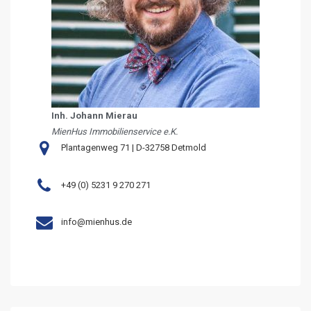
Inh. Johann Mierau
MienHus Immobilienservice e.K.
Plantagenweg 71 | D-32758 Detmold
+49 (0) 5231 9 270 271
info@mienhus.de